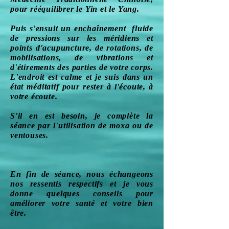
pour rééquilibrer le Yin et le Yang.
Puis s'ensuit un enchaînement fluide
de pressions sur les méridiens et
points d'acupuncture, de rotations, de
mobilisations, de vibrations et
d'étirements des parties de votre corps.
L'endroit est calme et je suis dans un
état méditatif pour rester à l'écoute, à
votre écoute.
S'il en est besoin, je complète la
séance par l'utilisation de moxa ou de
ventouses.
En fin de séance, nous échangeons
nos ressentis respectifs et je vous
donne quelques conseils pour
améliorer votre santé et votre bien
être.