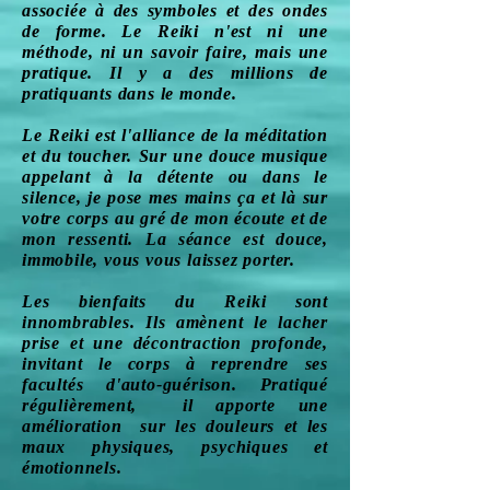
associée à des symboles et des ondes
de forme. Le Reiki n'est ni une
méthode, ni un savoir faire, mais une
pratique. Il y a des millions de
pratiquants dans le monde.
Le Reiki est l'alliance de la méditation
et du toucher. Sur une douce musique
appelant à la détente ou dans le
silence, je pose mes mains ça et là sur
votre corps au gré de mon écoute et de
mon ressenti. La séance est douce,
immobile, vous vous laissez porter.
Les bienfaits du Reiki sont
innombrables. Ils amènent le lacher
prise et une décontraction profonde,
invitant le corps à reprendre ses
facultés d'auto-guérison. Pratiqué
régulièrement, il apporte une
amélioration sur les douleurs et les
maux physiques, psychiques et
émotionnels.