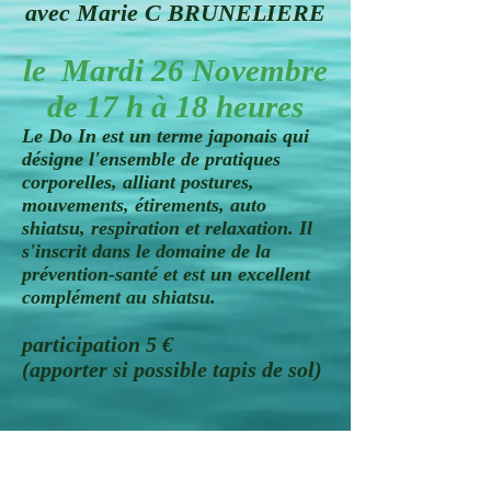
avec Marie C BRUNELIERE
le Mardi 26 Novembre
de 17 h à 18 heures
Le Do In est un terme japonais qui
désigne l'ensemble de pratiques
corporelles, alliant postures,
mouvements, étirements, auto
shiatsu, respiration et relaxation. Il
s'inscrit dans le domaine de la
prévention-santé et est un excellent
complément au shiatsu.
participation 5 €
(apporter si possible tapis de sol)
unshiatsudemarie@gmail.com